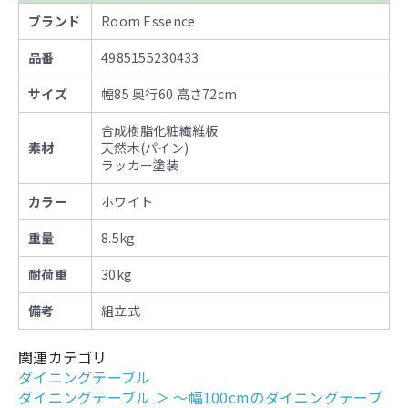
ブランド
Room Essence
品番
4985155230433
サイズ
幅85 奥行60 高さ72cm
合成樹脂化粧繊維板
素材
天然木(パイン)
ラッカー塗装
カラー
ホワイト
重量
8.5kg
耐荷重
30kg
備考
組立式
関連カテゴリ
ダイニングテーブル
ダイニングテーブル
＞
～幅100cmのダイニングテーブ