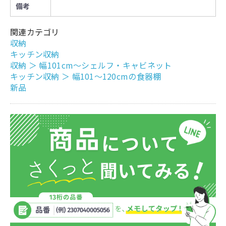
備考
関連カテゴリ
収納
キッチン収納
収納
＞
幅101cm～シェルフ・キャビネット
キッチン収納
＞
幅101～120cmの食器棚
新品