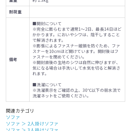
耐荷重
■開封について
※完全に膨らむまで通常1～2日、最長14日ほど
かかります。においやシワは、陰干しすること
で解消されます。
※膨張によるファスナー破損を防ぐため、ファ
スナーを10cmほど開けています。開封後はフ
ァスナーを閉めてください。
備考
※開封直後の生地のシワは自然に伸びますが、
気になる場合は手洗いして水気を切ると解消さ
れます。
■洗濯について
※洗濯表示をご確認の上、30℃以下の弱水流で
洗濯ネットをご使用ください。
関連カテゴリ
ソファ
ソファ
＞
2人掛けソファ
ソファ
＞
3人掛けソファ