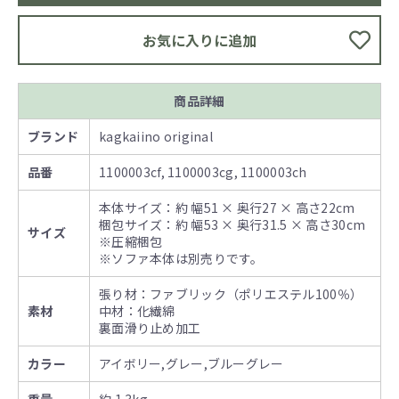
お気に入りに追加
商品詳細
ブランド
kagkaiino original
品番
1100003cf, 1100003cg, 1100003ch
本体サイズ：約 幅51 × 奥行27 × 高さ22cm
梱包サイズ：約 幅53 × 奥行31.5 × 高さ30cm
サイズ
※圧縮梱包
※ソファ本体は別売りです。
張り材：ファブリック（ポリエステル100％）
素材
中材：化繊綿
裏面滑り止め加工
カラー
アイボリー,グレー,ブルーグレー
重量
約 1.3kg